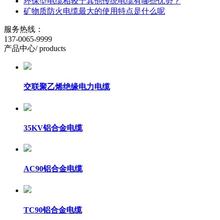
环保型电缆相较于其他传统电缆有哪些优势？
矿物质防火电缆最大的使用特点是什么呢
服务热线：
137-0065-9999
产品中心
/ products
交联聚乙烯绝缘电力电缆
35KV铝合金电缆
AC90铝合金电缆
TC90铝合金电缆