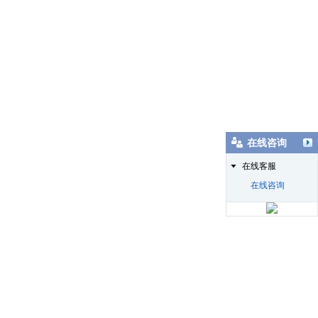
在线咨询
在线客服
在线咨询